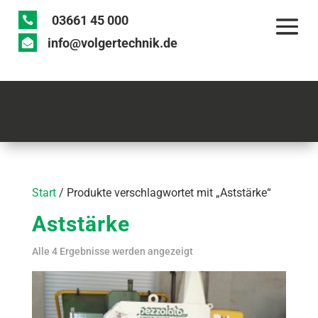
03661 45 000

info@volgertechnik.de

Start
/ Produkte verschlagwortet mit „Aststärke“
Aststärke
Alle 4 Ergebnisse werden angezeigt