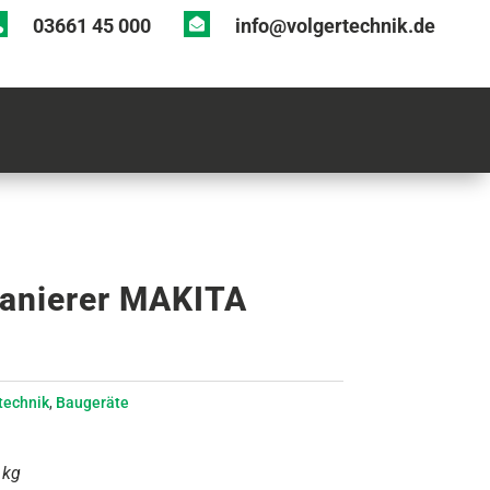

03661 45 000
info@volgertechnik.de

anierer MAKITA
technik
,
Baugeräte
1kg