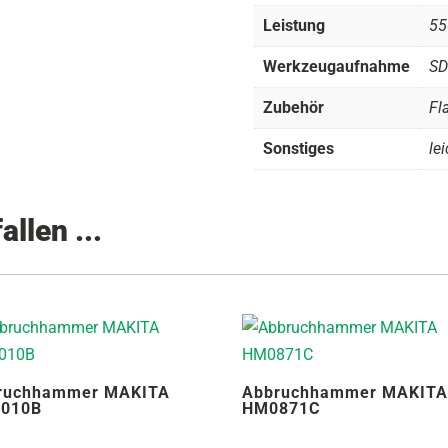
Leistung
55
Werkzeugaufnahme
SD
Zubehör
Fl
Sonstiges
le
llen ...
ruchhammer MAKITA
Abbruchhammer MAKIT
010B
HM0871C