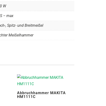
0 W
S – max
ach-, Spitz- und Breitmeißel
ichter Meißelhammer
A
Abbruchhammer MAKITA
HM1111C