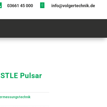

03661 45 000
info@volgertechnik.de

ESTLE Pulsar
ermessungstechnik