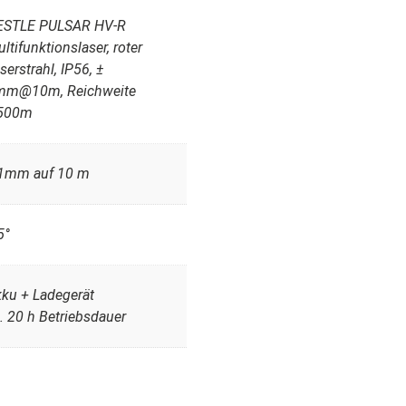
ESTLE PULSAR HV-R
ltifunktionslaser, roter
serstrahl, IP56, ±
mm@10m, Reichweite
500m
 1mm auf 10 m
5°
ku + Ladegerät
. 20 h Betriebsdauer