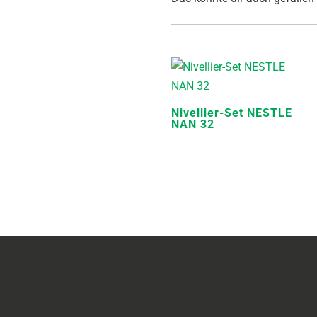
Nivellier-Set NESTLE
NAN 32