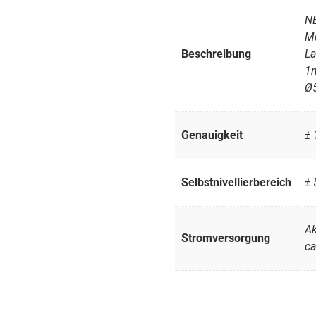
N
Mu
Beschreibung
La
1
Ø
Genauigkeit
±
Selbstnivellierbereich
± 
Ak
Stromversorgung
ca
..