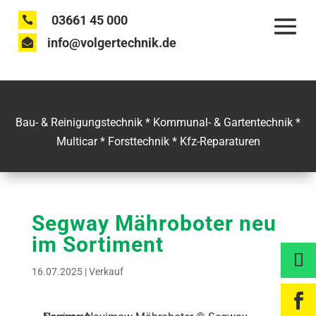
03661 45 000

info@volgertechnik.de

Bau- & Reinigungstechnik * Kommunal- & Gartentechnik *
Multicar * Forsttechnik * Kfz-Reparaturen
Segway Mähroboter neu
im Sortiment
16.07.2025
|
Verkauf