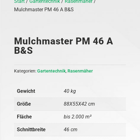
Start
/
Gartentechnik
/
Rasenmäher
/
Mulchmaster PM 46 A B&S
Mulchmaster PM 46 A
B&S
Kategorien:
Gartentechnik
,
Rasenmäher
Gewicht
40 kg
Größe
88X55X42 cm
Fläche
bis 2.000 m²
Schnittbreite
46 cm